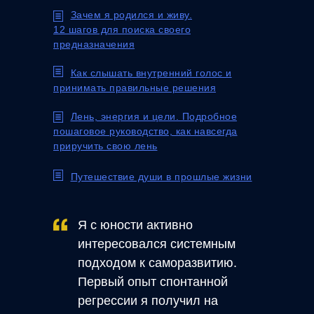
jjjjjjj
Зачем я родился и живу.
12 шагов для поиска своего
предназначения
jjjjjjj
Как слышать внутренний голос и
принимать правильные решения
jjjjjjj
Лень, энергия и цели. Подробное
пошаговое руководство, как навсегда
приручить свою лень
jjjjjjj
Путешествие души в прошлые жизни
Я с юности активно
интересовался системным
подходом к саморазвитию.
Первый опыт спонтанной
регрессии я получил на